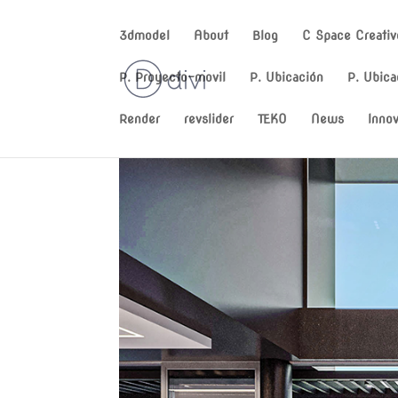
3dmodel
About
Blog
C Space Creativ
P. Proyecto-movil
P. Ubicación
P. Ubica
Render
revslider
TEKO
News
Innov
prueba2